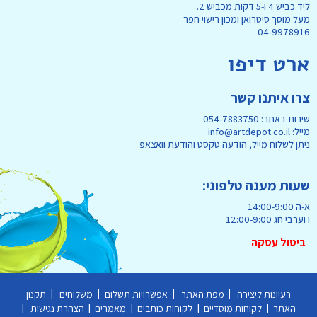
ליד כביש 4 ו-5 דקות מכביש 2.
מעל מוסך סיטרואן ומכון רישוי חפר
04-9978916
ארט דיפו
צרו איתנו קשר
שירות באתר: 054-7883750
מייל: info@artdepot.co.il
ניתן לשלוח מייל, הודעה טקסט והודעת וואצאפ
שעות מענה טלפוני:
א-ה 14:00-9:00
ו וערבי חג 12:00-9:00
ביטול עסקה
|
|
|
|
רעיונות ליצירה
מפת האתר
אפשרויות תשלום
משלוחים
תקנון
|
|
|
|
|
האתר
לקוחות מוסדיים
לקוחות כותבים
מאמרים
הצהרת נגישות