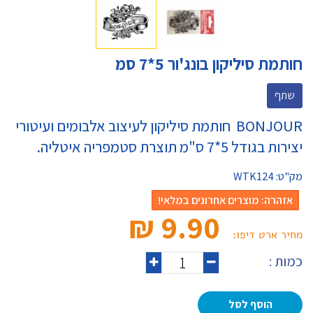
חותמת סיליקון בונג'ור 5*7 סמ
שתף
BONJOUR חותמת סיליקון לעיצוב אלבומים ועיטורי
יצירות בגודל 5*7 ס"מ תוצרת סטמפריה איטליה.
מק"ט:
WTK124
אזהרה: מוצרים אחרונים במלאי!
9.90 ₪‎
מחיר ארט דיפו:
כמות :
הוסף לסל