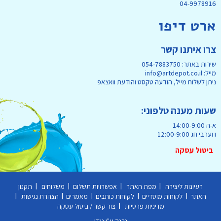
04-9978916
ארט דיפו
צרו איתנו קשר
שירות באתר: 054-7883750
מייל: info@artdepot.co.il
ניתן לשלוח מייל, הודעה טקסט והודעת וואצאפ
שעות מענה טלפוני:
א-ה 14:00-9:00
ו וערבי חג 12:00-9:00
ביטול עסקה
|
|
|
|
רעיונות ליצירה
מפת האתר
אפשרויות תשלום
משלוחים
תקנון
|
|
|
|
|
האתר
לקוחות מוסדיים
לקוחות כותבים
מאמרים
הצהרת נגישות
|
מדיניות פרטיות
צור קשר / ביטול עסקה
נבנה ע"י ננדו