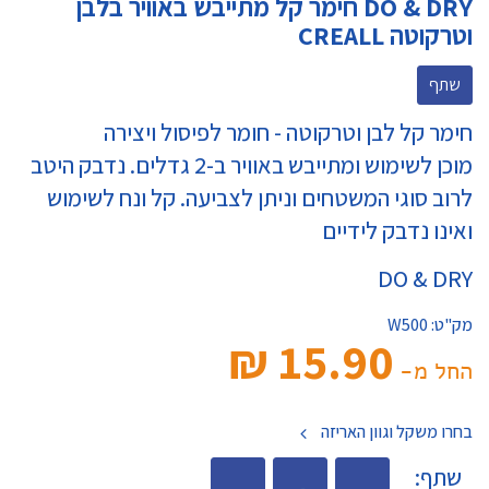
DO & DRY חימר קל מתייבש באוויר בלבן
וטרקוטה CREALL
שתף
חימר קל לבן וטרקוטה - חומר לפיסול ויצירה
מוכן לשימוש ומתייבש באוויר ב-2 גדלים. נדבק היטב
לרוב סוגי המשטחים וניתן לצביעה. קל ונח לשימוש
ואינו נדבק לידיים
DO & DRY
מק"ט:
W500
15.90 ₪‎
החל מ-
בחרו משקל וגוון האריזה
שתף: