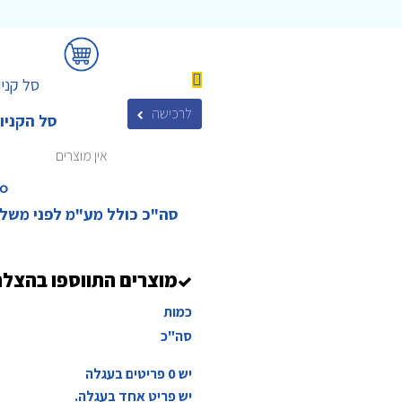
סל קניו
לרכישה
סל הקניו
אין מוצרים
₪‎
סה"כ כולל מע"מ לפני משל
מוצרים התווספו בהצל
כמות
סה"כ
יש
0
פריטים בעגלה
יש פריט אחד בעגלה.