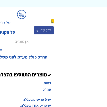
סל קניו
לרכישה
סל הקניו
אין מוצרים
₪‎
סה"כ כולל מע"מ לפני משל
מוצרים התווספו בהצל
כמות
סה"כ
יש
0
פריטים בעגלה
יש פריט אחד בעגלה.