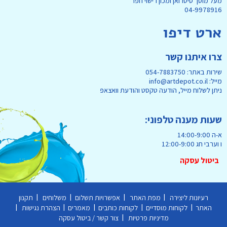
מעל מוסך סיטרואן ומכון רישוי חפר
04-9978916
ארט דיפו
צרו איתנו קשר
שירות באתר: 054-7883750
מייל: info@artdepot.co.il
ניתן לשלוח מייל, הודעה טקסט והודעת וואצאפ
שעות מענה טלפוני:
א-ה 14:00-9:00
ו וערבי חג 12:00-9:00
ביטול עסקה
|
|
|
|
רעיונות ליצירה
מפת האתר
אפשרויות תשלום
משלוחים
תקנון
|
|
|
|
|
האתר
לקוחות מוסדיים
לקוחות כותבים
מאמרים
הצהרת נגישות
|
מדיניות פרטיות
צור קשר / ביטול עסקה