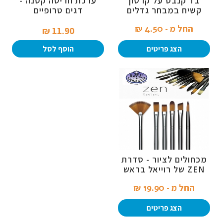
בד קנבס על קרטון
ערכת חריטה קטנה -
קשיח במבחר גדלים
דגים טרופיים
החל מ -
4.50 ₪‎
11.90 ₪‎
הצג פריטים
הוסף לסל
מכחולים לציור - סדרת
ZEN של רוייאל בראש
החל מ -
19.90 ₪‎
הצג פריטים