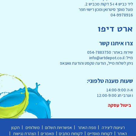
ליד כביש 4 ו-5 דקות מכביש 2.
מעל מוסך סיטרואן ומכון רישוי חפר
04-9978916
ארט דיפו
צרו איתנו קשר
שירות באתר: 054-7883750
מייל: info@artdepot.co.il
ניתן לשלוח מייל, הודעה טקסט והודעת וואצאפ
שעות מענה טלפוני:
א-ה 14:00-9:00
ו וערבי חג 12:00-9:00
ביטול עסקה
|
|
|
|
רעיונות ליצירה
מפת האתר
אפשרויות תשלום
משלוחים
תקנון
|
|
|
|
|
האתר
לקוחות מוסדיים
לקוחות כותבים
מאמרים
הצהרת נגישות