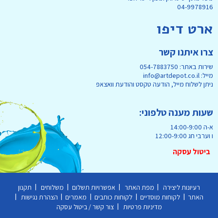
04-9978916
ארט דיפו
צרו איתנו קשר
שירות באתר: 054-7883750
מייל: info@artdepot.co.il
ניתן לשלוח מייל, הודעה טקסט והודעת וואצאפ
שעות מענה טלפוני:
א-ה 14:00-9:00
ו וערבי חג 12:00-9:00
ביטול עסקה
|
|
|
|
רעיונות ליצירה
מפת האתר
אפשרויות תשלום
משלוחים
תקנון
|
|
|
|
|
האתר
לקוחות מוסדיים
לקוחות כותבים
מאמרים
הצהרת נגישות
|
מדיניות פרטיות
צור קשר / ביטול עסקה