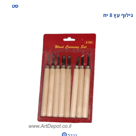
סט
גילוף עץ 8 יח
הגדל