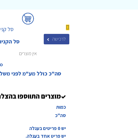
סל קניו
לרכישה
סל הקניו
אין מוצרים
₪‎
סה"כ כולל מע"מ לפני משל
מוצרים התווספו בהצל
כמות
סה"כ
יש
0
פריטים בעגלה
יש פריט אחד בעגלה.