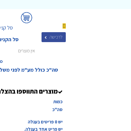
סל קניו
לרכישה
סל הקניו
אין מוצרים
₪‎
סה"כ כולל מע"מ לפני משל
מוצרים התווספו בהצל
כמות
סה"כ
יש
0
פריטים בעגלה
יש פריט אחד בעגלה.