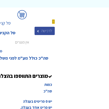
סל קניו
לרכישה
סל הקניו
אין מוצרים
₪‎
סה"כ כולל מע"מ לפני משל
מוצרים התווספו בהצל
כמות
סה"כ
יש
0
פריטים בעגלה
יש פריט אחד בעגלה.