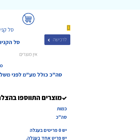
סל קניו
לרכישה
סל הקניו
אין מוצרים
₪‎
סה"כ כולל מע"מ לפני משל
מוצרים התווספו בהצל
כמות
סה"כ
יש
0
פריטים בעגלה
יש פריט אחד בעגלה.