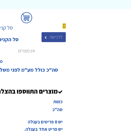
סל קניו
לרכישה
סל הקניו
אין מוצרים
₪‎
סה"כ כולל מע"מ לפני משל
מוצרים התווספו בהצל
כמות
סה"כ
יש
0
פריטים בעגלה
יש פריט אחד בעגלה.