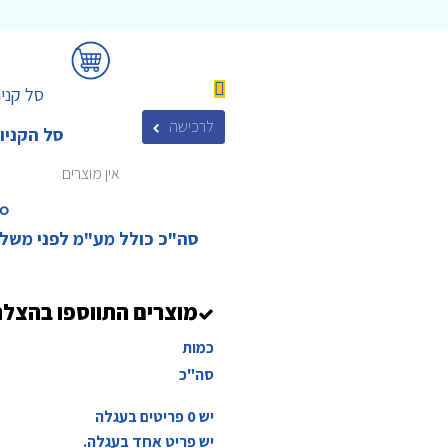
סל קניו
לרכישה
סל הקניו
אין מוצרים
₪‎
סה"כ כולל מע"מ לפני משל
מוצרים התווספו בהצל
כמות
סה"כ
יש
0
פריטים בעגלה
יש פריט אחד בעגלה.