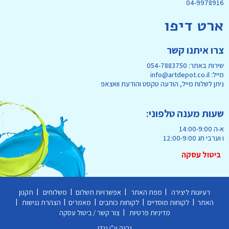
04-9978916
ארט דיפו
צרו איתנו קשר
שירות באתר: 054-7883750
מייל: info@artdepot.co.il
ניתן לשלוח מייל, הודעה טקסט והודעת וואצאפ
שעות מענה טלפוני:
א-ה 14:00-9:00
ו וערבי חג 12:00-9:00
ביטול עסקה
|
|
|
|
רעיונות ליצירה
מפת האתר
אפשרויות תשלום
משלוחים
תקנון
|
|
|
|
|
האתר
לקוחות מוסדיים
לקוחות כותבים
מאמרים
הצהרת נגישות
|
מדיניות פרטיות
צור קשר / ביטול עסקה
נבנה ע"י ננדו