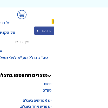
סל קניו
לרכישה
סל הקניו
אין מוצרים
₪‎
סה"כ כולל מע"מ לפני משל
מוצרים התווספו בהצל
כמות
סה"כ
יש
0
פריטים בעגלה
יש פריט אחד בעגלה.