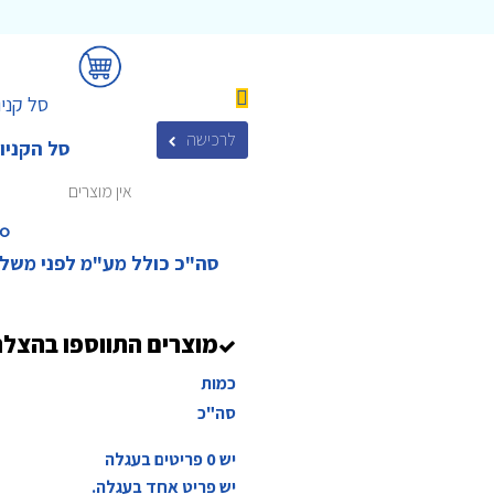
סל קניו
לרכישה
סל הקניו
אין מוצרים
₪‎
סה"כ כולל מע"מ לפני משל
מוצרים התווספו בהצל
כמות
סה"כ
יש
0
פריטים בעגלה
יש פריט אחד בעגלה.