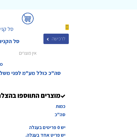
סל קניו
לרכישה
סל הקניו
אין מוצרים
₪‎
סה"כ כולל מע"מ לפני משל
מוצרים התווספו בהצל
כמות
סה"כ
יש
0
פריטים בעגלה
יש פריט אחד בעגלה.