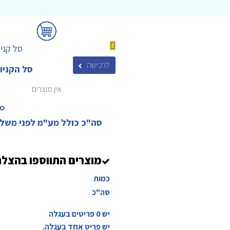
סל קניו
לרכישה
סל הקניו
אין מוצרים
₪‎
סה"כ כולל מע"מ לפני משל
מוצרים התווספו בהצל
כמות
סה"כ
יש
0
פריטים בעגלה
יש פריט אחד בעגלה.