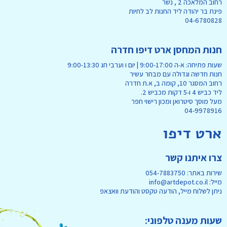
רחוב המלאכה 2 , נשר
פינת בר יהודה ליד החנות לב לחיות
04-6780828
חנות המחסן ארט דיפו חדרה
שעות פתיחה: א-ה 9:00-17:00 | יום ו וערבי חג 9:00-13:30
חנות חדשה וגדולה עם מבחר עשיר
רחוב המסגר 10, קומה ב, א.ת חדרה
ליד כביש 4 ו-5 דקות מכביש 2.
מעל מוסך סיטרואן ומכון רישוי חפר
04-9978916
ארט דיפו
צרו איתנו קשר
שירות באתר: 054-7883750
מייל: info@artdepot.co.il
ניתן לשלוח מייל, הודעה טקסט והודעת וואצאפ
שעות מענה טלפוני: