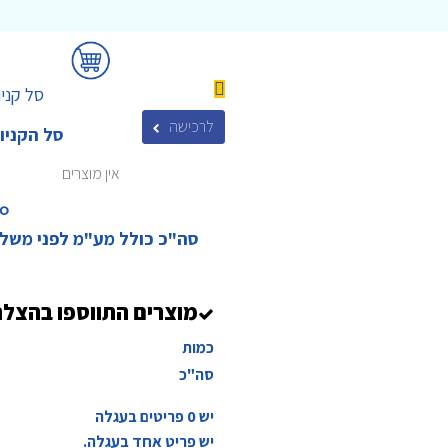
סל קניו
לרכישה
סל הקניו
אין מוצרים
₪‎
סה"כ כולל מע"מ לפני משל
מוצרים התווספו בהצל
כמות
סה"כ
יש
0
פריטים בעגלה
יש פריט אחד בעגלה.