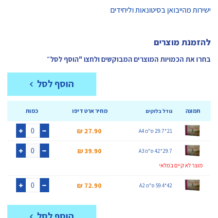
ישירות מהייבואן בסיטונאות וליחידים
להזמנת מוצרים
בחרו את הכמויות המוצרים המבוקשים ולחצו "הוסף לסל״
הוסף לסל
תמונה
מחיר ארט דיפו
כמות
גודל בלוקים
27.90 ₪‎
21*29.7 ס"מ A4
+
-
39.90 ₪‎
29.7*42 ס"מ A3
+
-
מוצר לא קיים במלאי
72.90 ₪‎
42*59.4 ס"מ A2
+
-
הוסף לסל