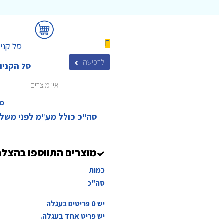
סל קניו
לרכישה
סל הקניו
אין מוצרים
₪‎
סה"כ כולל מע"מ לפני משל
מוצרים התווספו בהצל
כמות
סה"כ
יש
0
פריטים בעגלה
יש פריט אחד בעגלה.