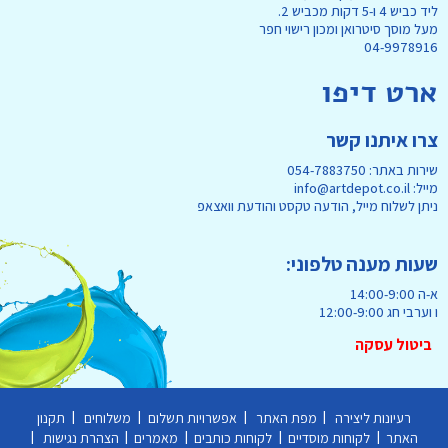
ליד כביש 4 ו-5 דקות מכביש 2.
מעל מוסך סיטרואן ומכון רישוי חפר
04-9978916
ארט דיפו
צרו איתנו קשר
שירות באתר: 054-7883750
מייל: info@artdepot.co.il
ניתן לשלוח מייל, הודעה טקסט והודעת וואצאפ
שעות מענה טלפוני:
א-ה 14:00-9:00
ו וערבי חג 12:00-9:00
ביטול עסקה
|
|
|
|
רעיונות ליצירה
מפת האתר
אפשרויות תשלום
משלוחים
תקנון
|
|
|
|
|
האתר
לקוחות מוסדיים
לקוחות כותבים
מאמרים
הצהרת נגישות