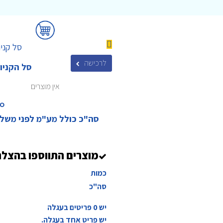
סל קניו
לרכישה
סל הקניו
אין מוצרים
₪‎
סה"כ כולל מע"מ לפני משל
מוצרים התווספו בהצל
כמות
סה"כ
יש
0
פריטים בעגלה
יש פריט אחד בעגלה.