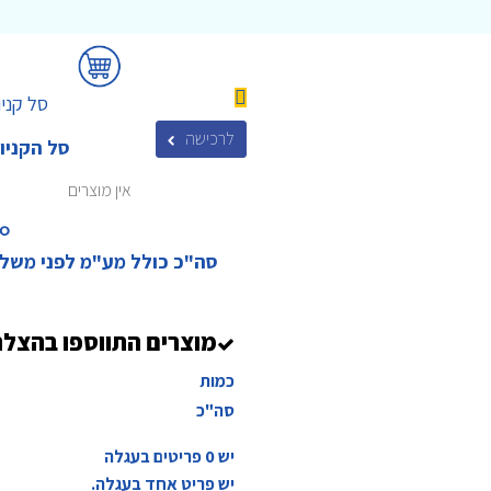
סל קניו
לרכישה
סל הקניו
אין מוצרים
₪‎
סה"כ כולל מע"מ לפני משל
מוצרים התווספו בהצל
כמות
סה"כ
יש
0
פריטים בעגלה
יש פריט אחד בעגלה.