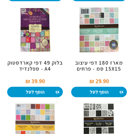
מארז 180 דפי עיצוב
בלוק 49 דפי קארדסטוק
15X15 סמ - פרחים
A4 - ספלנדיד
ושמחה
39.90 ₪‎
29.90 ₪‎
הוסף לסל
הוסף לסל