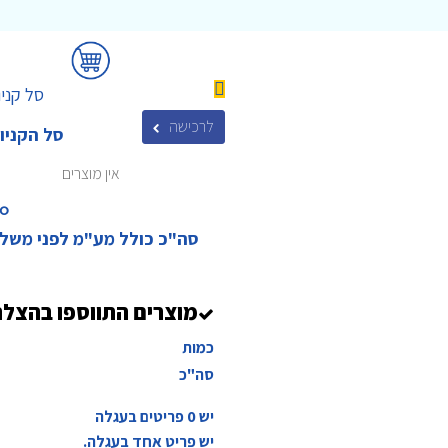
סל קניו
לרכישה
סל הקניו
אין מוצרים
₪‎
סה"כ כולל מע"מ לפני משל
מוצרים התווספו בהצל
כמות
סה"כ
יש
0
פריטים בעגלה
יש פריט אחד בעגלה.