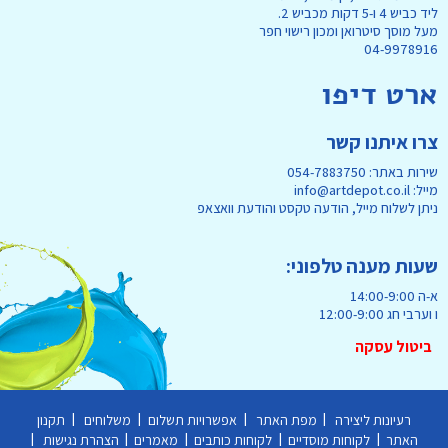
ליד כביש 4 ו-5 דקות מכביש 2.
מעל מוסך סיטרואן ומכון רישוי חפר
04-9978916
ארט דיפו
צרו איתנו קשר
שירות באתר: 054-7883750
מייל: info@artdepot.co.il
ניתן לשלוח מייל, הודעה טקסט והודעת וואצאפ
שעות מענה טלפוני:
א-ה 14:00-9:00
ו וערבי חג 12:00-9:00
ביטול עסקה
|
|
|
|
רעיונות ליצירה
מפת האתר
אפשרויות תשלום
משלוחים
תקנון
|
|
|
|
|
האתר
לקוחות מוסדיים
לקוחות כותבים
מאמרים
הצהרת נגישות