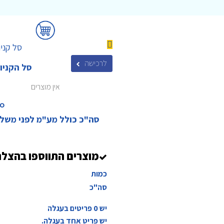
סל קניו
לרכישה
סל הקניו
אין מוצרים
₪‎
סה"כ כולל מע"מ לפני משל
מוצרים התווספו בהצל
כמות
סה"כ
יש
0
פריטים בעגלה
יש פריט אחד בעגלה.