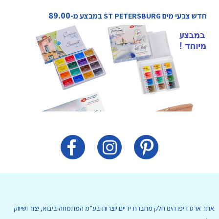
חדש מחלקת פורינג ביצירה מושלמת
אתר ארט דיפו הינו חלק מחברת ידיים יוצרות בע”מ המתמחה ביבוא, יצור ושיווק