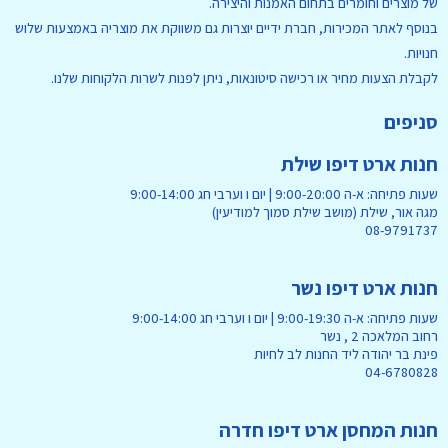
של מוצרים וחומרים בתחום האמנות והיצירה.
בנוסף לאתר המכירות, חברת ידיים יוצרות גם משווקת את מוצריה באמצעות שלוש
חנויות.
לקבלת הצעות מחיר או רכישה סיטונאות, ניתן לפנות לשרות הלקוחות שלנו.
סניפים
חנות ארט דיפו שילת
חדש מבחר ג'לי פלייט GELLI PLATE במחירי היכרות
שעות פתיחה: א-ה 9:00-20:00 | יום ו וערבי חג 9:00-14:00
מגה אור, שילת (מושב שילת סמוך למודיעין)
08-9791737
חנות ארט דיפו נשר
שעות פתיחה: א-ה 9:00-19:30 | יום ו וערבי חג 9:00-14:00
רחוב המלאכה 2 , נשר
פינת בר יהודה ליד החנות לב לחיות
04-6780828
חנות המחסן ארט דיפו חדרה