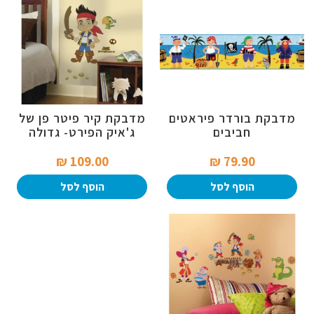
מדבקת בורדר פיראטים
מדבקת קיר פיטר פן של
חביבים
ג'איק הפירט- גדולה
109.00 ₪‎
79.90 ₪‎
הוסף לסל
הוסף לסל