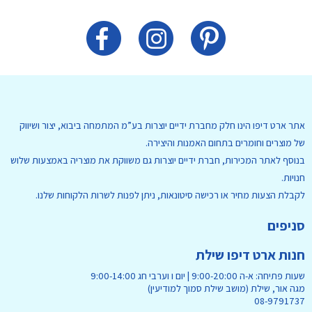
אתר ארט דיפו הינו חלק מחברת ידיים יוצרות בע”מ המתמחה ביבוא, יצור ושיווק
חדש מבחר ג'לי פלייט GELLI PLATE במחירי היכרות
של מוצרים וחומרים בתחום האמנות והיצירה.
בנוסף לאתר המכירות, חברת ידיים יוצרות גם משווקת את מוצריה באמצעות שלוש
חנויות.
לקבלת הצעות מחיר או רכישה סיטונאות, ניתן לפנות לשרות הלקוחות שלנו.
סניפים
חנות ארט דיפו שילת
שעות פתיחה: א-ה 9:00-20:00 | יום ו וערבי חג 9:00-14:00
מגה אור, שילת (מושב שילת סמוך למודיעין)
08-9791737