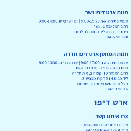
ספרי ציור חדשים הגיעו במבחר גדול החל מ-39.90
חנות ארט דיפו נשר
שעות פתיחה: א-ה 9:00-19:30 | יום ו וערבי חג 9:00-14:00
רחוב המלאכה 2 , נשר
פינת בר יהודה ליד החנות לב לחיות
04-6780828
חנות המחסן ארט דיפו חדרה
שעות פתיחה: א-ה 9:00-17:00 | יום ו וערבי חג 9:00-13:30
חנות חדשה וגדולה עם מבחר עשיר
מבחר גדול של שלטים מעץ וMDF החל מ-4.90
רחוב המסגר 10, קומה ב, א.ת חדרה
ליד כביש 4 ו-5 דקות מכביש 2.
מעל מוסך סיטרואן ומכון רישוי חפר
04-9978916
ארט דיפו
צרו איתנו קשר
שירות באתר: 054-7883750
מייל: info@artdepot.co.il