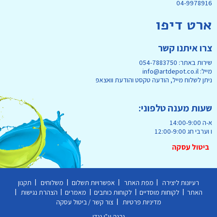
04-9978916
ארט דיפו
צרו איתנו קשר
שירות באתר: 054-7883750
מייל: info@artdepot.co.il
ניתן לשלוח מייל, הודעה טקסט והודעת וואצאפ
שעות מענה טלפוני:
א-ה 14:00-9:00
ו וערבי חג 12:00-9:00
ביטול עסקה
|
|
|
|
רעיונות ליצירה
מפת האתר
אפשרויות תשלום
משלוחים
תקנון
|
|
|
|
|
האתר
לקוחות מוסדיים
לקוחות כותבים
מאמרים
הצהרת נגישות
|
מדיניות פרטיות
צור קשר / ביטול עסקה
נבנה ע"י ננדו