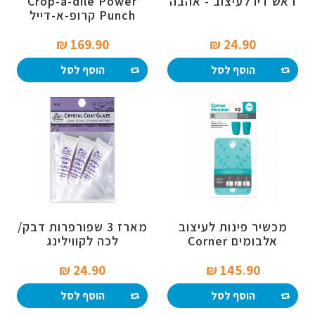
ראש דיו לעיצוב - אהבה
Crop-a-dile Power
Punch קרופ-א-דייל
169.90 ₪‎
24.90 ₪‎
הוסף לסל
הוסף לסל
מכשיר פינות לעיצוב
מארז 3 שפורפרות דבק/
אלבומים Corner
לכה לקווילינג
Mounter
24.90 ₪‎
145.90 ₪‎
הוסף לסל
הוסף לסל