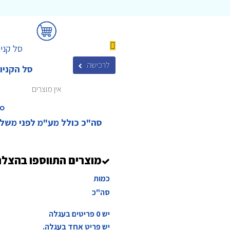
סל קניו
לרכישה
סל הקניו
אין מוצרים
₪‎
סה"כ כולל מע"מ לפני משל
מוצרים התווספו בהצל
כמות
סה"כ
יש
0
פריטים בעגלה
יש פריט אחד בעגלה.