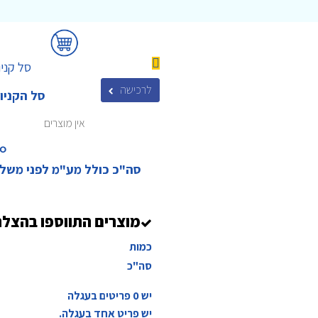
סל קניו
לרכישה
סל הקניו
אין מוצרים
₪‎
סה"כ כולל מע"מ לפני משל
מוצרים התווספו בהצל
כמות
סה"כ
יש
0
פריטים בעגלה
יש פריט אחד בעגלה.