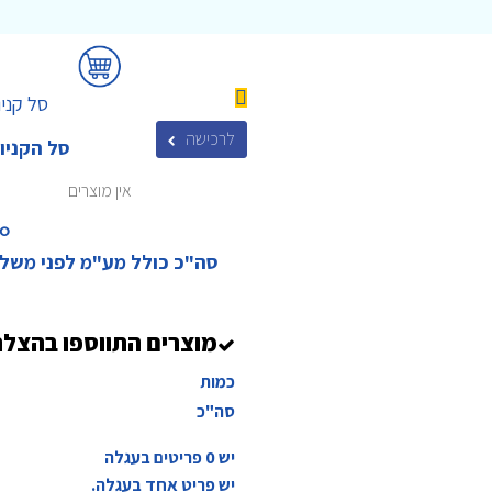
סל קניו
לרכישה
סל הקניו
אין מוצרים
₪‎
סה"כ כולל מע"מ לפני משל
מוצרים התווספו בהצל
כמות
סה"כ
יש
0
פריטים בעגלה
יש פריט אחד בעגלה.