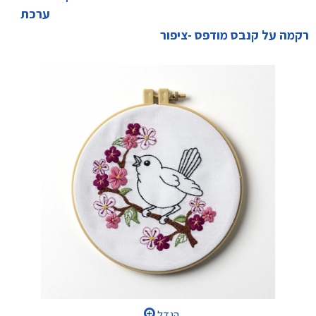
ערכת
רקמה על קנבס מודפס -ציפור
הגדל