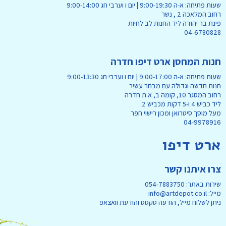
שעות פתיחה: א-ה 9:00-19:30 | יום ו וערבי חג 9:00-14:00
רחוב המלאכה 2 , נשר
פינת בר יהודה ליד החנות לב לחיות
04-6780828
חנות המחסן ארט דיפו חדרה
שעות פתיחה: א-ה 9:00-17:00 | יום ו וערבי חג 9:00-13:30
חנות חדשה וגדולה עם מבחר עשיר
רחוב המסגר 10, קומה ב, א.ת חדרה
ליד כביש 4 ו-5 דקות מכביש 2.
מעל מוסך סיטרואן ומכון רישוי חפר
04-9978916
ארט דיפו
צרו איתנו קשר
שירות באתר: 054-7883750
מייל: info@artdepot.co.il
ניתן לשלוח מייל, הודעה טקסט והודעת וואצאפ