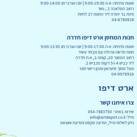
שעות פתיחה: א-ה 9:00-19:30 | יום ו וערבי חג 9:00-14:00
רחוב המלאכה 2 , נשר
פינת בר יהודה ליד החנות לב לחיות
04-6780828
חנות המחסן ארט דיפו חדרה
שעות פתיחה: א-ה 9:00-17:00 | יום ו וערבי חג 9:00-13:30
חנות חדשה וגדולה עם מבחר עשיר
רחוב המסגר 10, קומה ב, א.ת חדרה
ליד כביש 4 ו-5 דקות מכביש 2.
מעל מוסך סיטרואן ומכון רישוי חפר
04-9978916
ארט דיפו
צרו איתנו קשר
שירות באתר: 054-7883750
מייל: info@artdepot.co.il
ניתן לשלוח מייל, הודעה טקסט והודעת וואצאפ