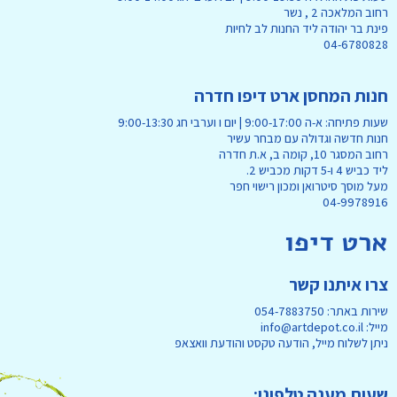
רחוב המלאכה 2 , נשר
פינת בר יהודה ליד החנות לב לחיות
04-6780828
חנות המחסן ארט דיפו חדרה
שעות פתיחה: א-ה 9:00-17:00 | יום ו וערבי חג 9:00-13:30
חנות חדשה וגדולה עם מבחר עשיר
רחוב המסגר 10, קומה ב, א.ת חדרה
ליד כביש 4 ו-5 דקות מכביש 2.
מעל מוסך סיטרואן ומכון רישוי חפר
04-9978916
ארט דיפו
צרו איתנו קשר
שירות באתר: 054-7883750
מייל: info@artdepot.co.il
ניתן לשלוח מייל, הודעה טקסט והודעת וואצאפ
שעות מענה טלפוני: