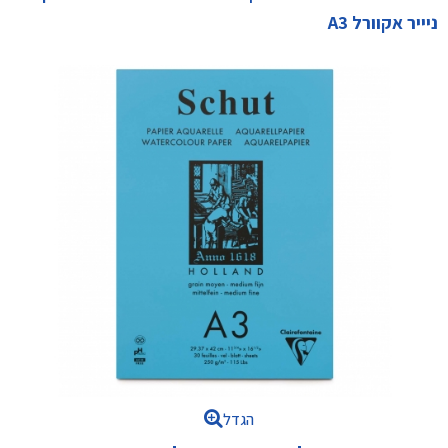
ניייר אקוורל A3
הגדל