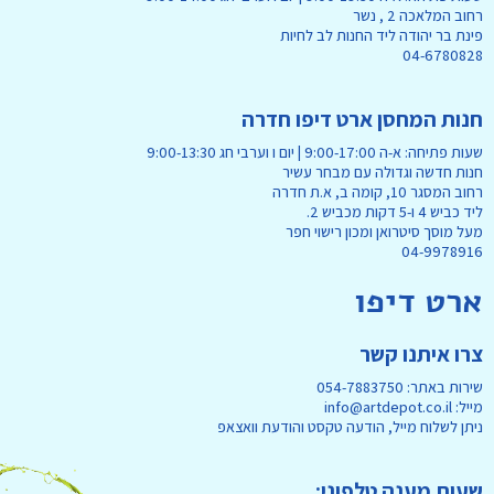
רחוב המלאכה 2 , נשר
פינת בר יהודה ליד החנות לב לחיות
04-6780828
חנות המחסן ארט דיפו חדרה
שעות פתיחה: א-ה 9:00-17:00 | יום ו וערבי חג 9:00-13:30
חנות חדשה וגדולה עם מבחר עשיר
רחוב המסגר 10, קומה ב, א.ת חדרה
ליד כביש 4 ו-5 דקות מכביש 2.
מעל מוסך סיטרואן ומכון רישוי חפר
04-9978916
ארט דיפו
צרו איתנו קשר
שירות באתר: 054-7883750
מייל: info@artdepot.co.il
ניתן לשלוח מייל, הודעה טקסט והודעת וואצאפ
שעות מענה טלפוני: