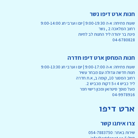
חנות ארט דיפו נשר
שעות פתיחה: א-ה 9:00-19:30 | יום ו וערבי חג 9:00-14:00
רחוב המלאכה 2 , נשר
פינת בר יהודה ליד החנות לב לחיות
04-6780828
חנות המחסן ארט דיפו חדרה
שעות פתיחה: א-ה 9:00-17:00 | יום ו וערבי חג 9:00-13:30
חנות חדשה וגדולה עם מבחר עשיר
רחוב המסגר 10, קומה ב, א.ת חדרה
ליד כביש 4 ו-5 דקות מכביש 2.
מעל מוסך סיטרואן ומכון רישוי חפר
04-9978916
ארט דיפו
צרו איתנו קשר
שירות באתר: 054-7883750
מייל: info@artdepot.co.il