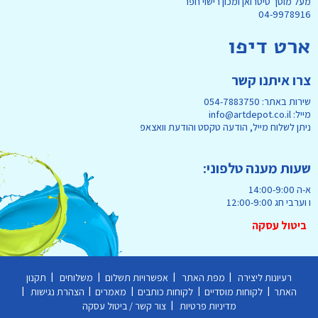
מעל מוסך סיטרואן ומכון רישוי חפר
04-9978916
ארט דיפו
צרו איתנו קשר
שירות באתר: 054-7883750
מייל: info@artdepot.co.il
ניתן לשלוח מייל, הודעה טקסט והודעת וואצאפ
שעות מענה טלפוני:
א-ה 14:00-9:00
ו וערבי חג 12:00-9:00
ביטול עסקה
|
|
|
|
רעיונות ליצירה
מפת האתר
אפשרויות תשלום
משלוחים
תקנון
|
|
|
|
|
האתר
לקוחות מוסדיים
לקוחות כותבים
מאמרים
הצהרת נגישות
|
מדיניות פרטיות
צור קשר / ביטול עסקה