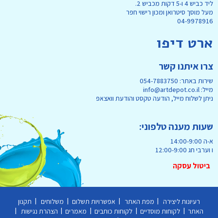
ליד כביש 4 ו-5 דקות מכביש 2.
מעל מוסך סיטרואן ומכון רישוי חפר
04-9978916
ארט דיפו
צרו איתנו קשר
שירות באתר: 054-7883750
מייל: info@artdepot.co.il
ניתן לשלוח מייל, הודעה טקסט והודעת וואצאפ
שעות מענה טלפוני:
א-ה 14:00-9:00
ו וערבי חג 12:00-9:00
ביטול עסקה
|
|
|
|
רעיונות ליצירה
מפת האתר
אפשרויות תשלום
משלוחים
תקנון
|
|
|
|
|
האתר
לקוחות מוסדיים
לקוחות כותבים
מאמרים
הצהרת נגישות