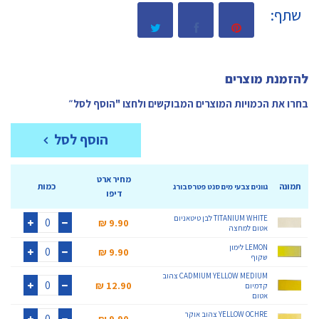
שתף:
להזמנת מוצרים
בחרו את הכמויות המוצרים המבוקשים ולחצו "הוסף לסל״
הוסף לסל
מחיר ארט
תמונה
כמות
גוונים צבעי מים סנט פטרסבורג
דיפו
TITANIUM WHITE לבן טיטאניום
9.90 ₪‎
אטום למחצה
+
-
LEMON לימון
9.90 ₪‎
שקוף
+
-
CADMIUM YELLOW MEDIUM צהוב
12.90 ₪‎
קדמיום
אטום
+
-
YELLOW OCHRE צהוב אוקר
9.90 ₪‎