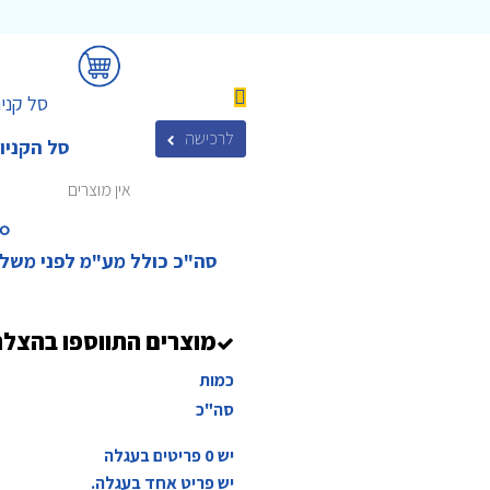
סל קניו
לרכישה
סל הקניו
אין מוצרים
₪‎
סה"כ כולל מע"מ לפני משל
מוצרים התווספו בהצל
כמות
סה"כ
יש
0
פריטים בעגלה
יש פריט אחד בעגלה.