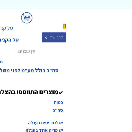
סל קניו
לרכישה
סל הקניו
אין מוצרים
₪‎
סה"כ כולל מע"מ לפני משל
מוצרים התווספו בהצל
כמות
סה"כ
יש
0
פריטים בעגלה
יש פריט אחד בעגלה.